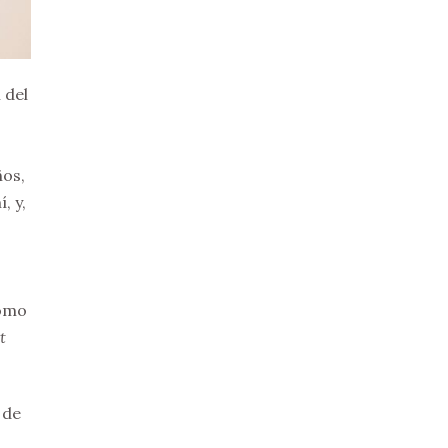
 del
ños,
, y,
como
t
 de