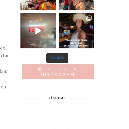
zco
o ha
Ver más
SEGUIR EN
biar
INSTAGRAM
 en
SÍGUEME