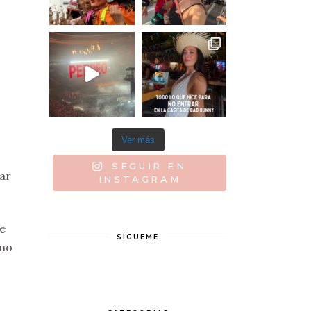
Ver más
SEGUIR EN
lar
INSTAGRAM
le
SÍGUEME
imo