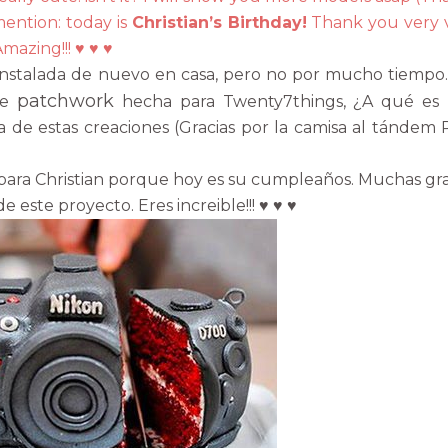
 mention: today is
Christian’s Birthday!
Thank you very 
mazing!!! ♥ ♥ ♥
 instalada de nuevo en casa, pero no por mucho tiempo
patchwork
de
hecha para Twenty7things, ¿A qué es
e estas creaciones (Gracias por la camisa al tándem 
ara Christian porque hoy es su cumpleaños. Muchas gra
e este proyecto. Eres increible!!! ♥ ♥ ♥