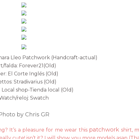
mara Lleo Patchwork (Handcraft-actual)
rt/falda: Forever21(Old)
er: El Corte Inglés (Old)
lettos: Stradivarius (Old)
 Local shop-Tienda local (Old)
Watch/reloj: Swatch
Photo by Chris GR
patchwork
? It’s a pleasure for me wear this
shirt, 
eally cute! isn’t it? I will show you more models asap (Th