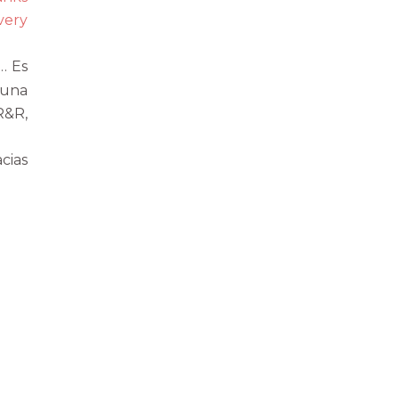
very
… Es
 una
R&R,
cias