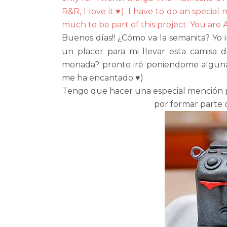
R&R, I love it ♥). I have to do an special
much to be part of this project. You are A
Buenos días!! ¿Cómo va la semanita? Yo
un placer para mi llevar esta camisa 
monada? pronto iré poniendome alguna d
me ha encantado ♥)
Tengo que hacer una especial mención p
por formar parte d