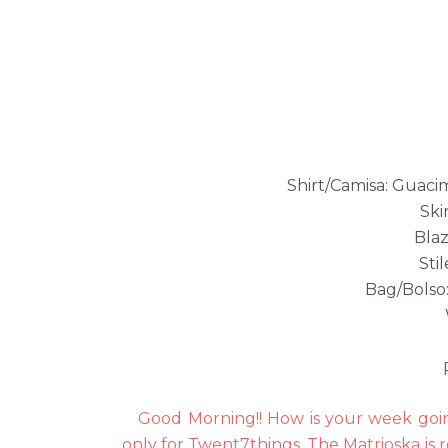
Shirt/Camisa: Guaci
Ski
Blaz
Sti
Bag/Bolso:
Good Morning!! How is your week going
only for Twent7things. The Matrioska is r