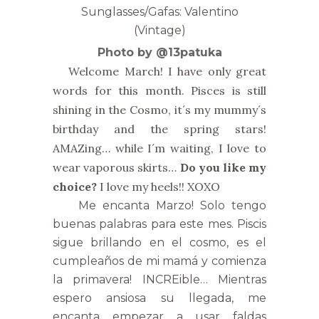
Sunglasses/Gafas: Valentino
(Vintage)
Photo by @13patuka
Welcome March! I have only great
words for this month. Pisces is still
shining in the Cosmo, it´s my mummy´s
birthday and the spring stars!
AMAZing… while I´m waiting, I love to
wear vaporous skirts…
Do you like my
choice?
I love my heels!! XOXO
Me encanta Marzo! Solo tengo
buenas palabras para este mes. Piscis
sigue brillando en el cosmo, es el
cumpleaños de mi mamá y comienza
la primavera! INCREible… Mientras
espero ansiosa su llegada, me
encanta empezar a usar faldas