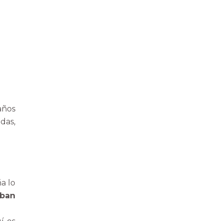
años
das,
a lo
rban