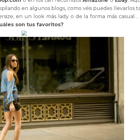
bop.com
o en los tan recurridos
Amazone
o
Ebay
. Aqu
opilando en algunos blogs, como véis puedes llevarlos t
ersize, en un look más lady o de la forma más casual…
áles son tus favoritos?