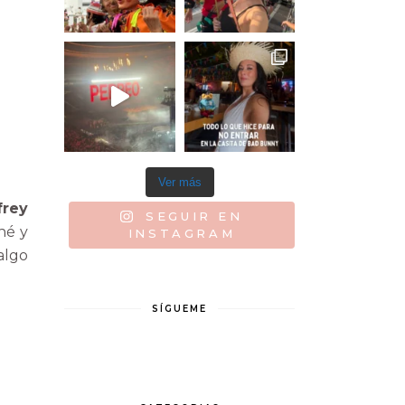
Ver más
frey
SEGUIR EN
ené y
INSTAGRAM
algo
SÍGUEME