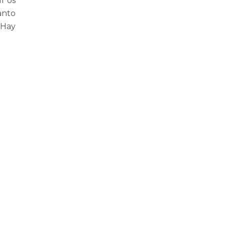
í os
anto
 Hay