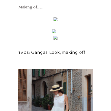
Making of……
Gangas
,
Look
,
making off
TAGS: