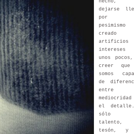
hecho,
dejarse lle
por 
pesimismo
creado 
artificio
intereses
unos pocos,
creer que
somos capa
de diferenc
entre 
mediocrida
el detalle
sólo 
talento,
tesón, y