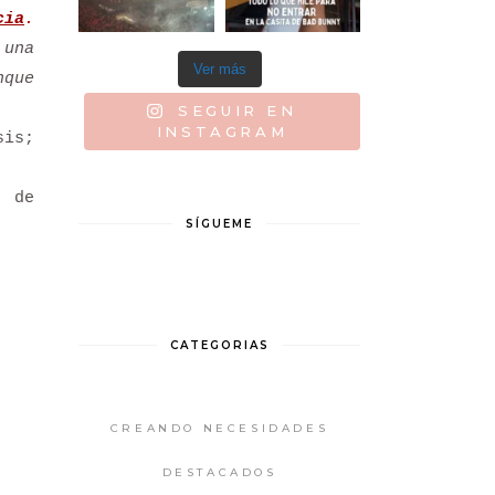
cia
.
 una
Ver más
nque
SEGUIR EN
INSTAGRAM
sis;
a de
SÍGUEME
CATEGORIAS
CREANDO NECESIDADES
DESTACADOS