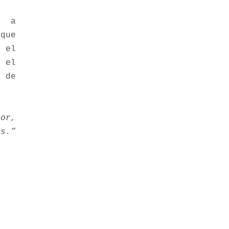
n a
que
 el
 el
 de
tor,
s.”