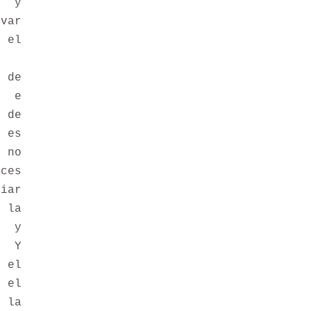
 y
var
el
de
s e
 de
 es
 no
ces
iar
la
d y
. Y
el
 el
 la