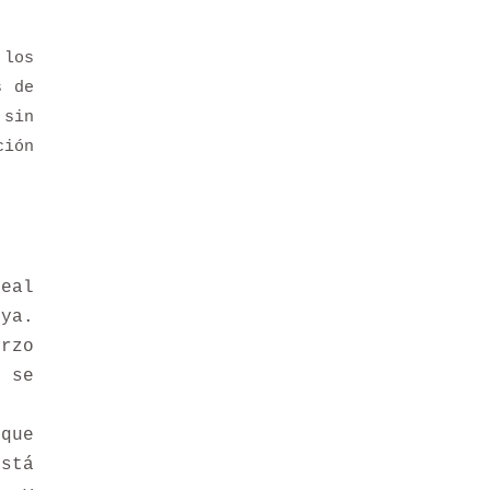
 los
s de
 sin
ción
eal
ya.
erzo
n se
ue
tá