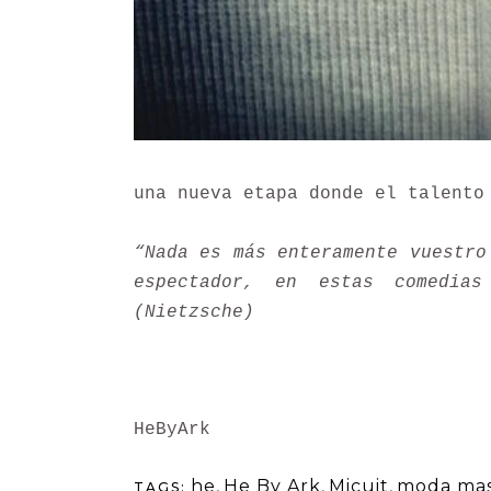
una nueva etapa donde el talento
“Nada es más enteramente vuestro
espectador, en estas comedias
(Nietzsche)
HeByArk
he
,
He By Ark
,
Micuit
,
moda mas
TAGS: