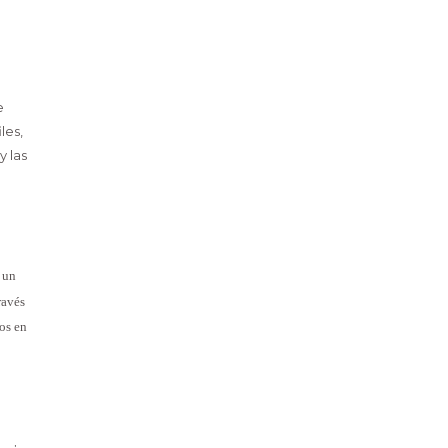
e
les,
y las
,
un
ravés
os en