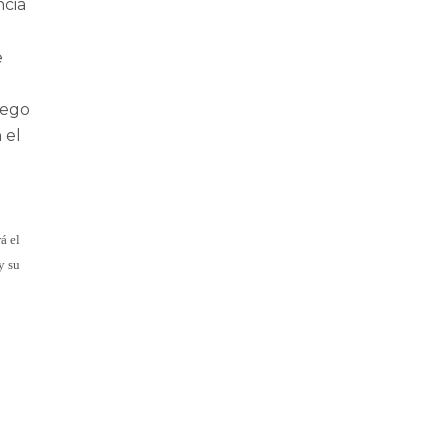
ncia
o
e
uego
 el
rá el
y su