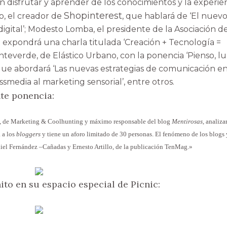
n disfrutar y aprender de los conocimientos y la experie
Shopinterest
, el creador de
, que hablará de ‘El nuev
igital’; Modesto Lomba, el presidente de la Asociación d
expondrá una charla titulada ‘Creación + Tecnología =
nteverde, de Elástico Urbano, con la ponencia ‘Pienso, l
, que abordará ‘Las nuevas estrategias de comunicación en
smedia al marketing sensorial’, entre otros.
nte ponencia:
o, de Marketing & Coolhunting y máximo responsable del blog
Mentirosas
, analiza
 a los
bloggers
y tiene un aforo limitado de 30 personas. El fenómeno de los blogs 
niel Fernández –Cañadas y Ernesto Artillo, de la publicación TenMag.»
ito en su espacio especial de Picni
c: