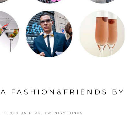
IA FASHION&FRIENDS BY
S
,
TENGO UN PLAN
,
TWENTY7THINGS