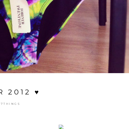
 2012 ♥
7THINGS