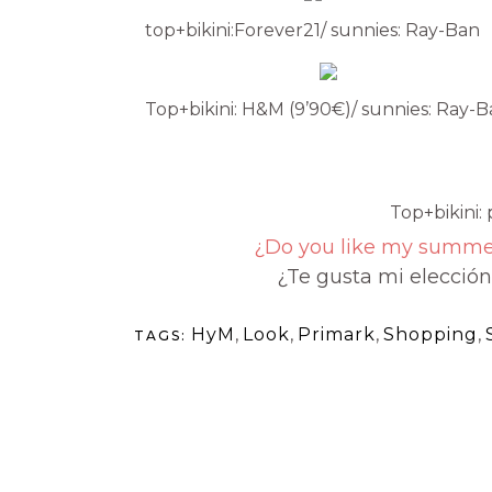
top+bikini:Forever21/ sunnies: Ray-Ban
Top+bikini: H&M (9’90€)/ sunnies: Ray-
Top+bikini:
¿Do you like my summer
¿Te gusta mi elección
HyM
,
Look
,
Primark
,
Shopping
,
TAGS: